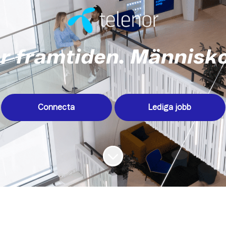
r framtiden. Människo
Connecta
Lediga jobb
Skrolla för mer innehåll