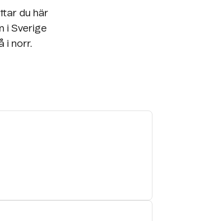
ttar du här
m i Sverige
 i norr.