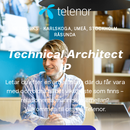
NETWORKS
·
KARLSKOGA, UMEÅ, STOCKHOLM
RÅSUNDA
Technical Architect
IP
Letar du efter en arbetsplats där du får vara
med och bidra till det viktigaste som finns –
relationerna människor emellan?
Välkommen till oss på Telenor.